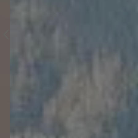
WOHLFÜHLKLIMA
FÜR IHR
ZUHAUSE