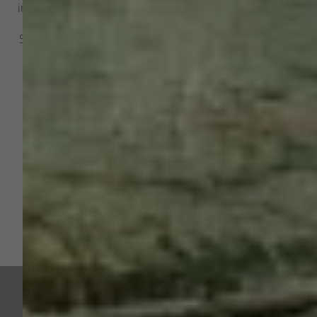
innovative Heiztechnik und mehr. Unsere Erfahrung und
unser Know-how schätzen Kunden nicht nur in
Sassenberg, sondern auch in Telgte, Warendorf, Greven,
Emsdetten. Wir freuen uns darauf, auch Sie zu
überzeugen.
Bad
Heizung
Lüftung