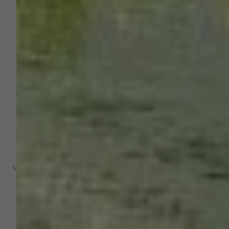
Ihr Fachbetrieb aus
Sassenberg für Heizung
seit 2006
Wärmetechnik Schaek GmbH – die
Experten für Heizungsbau,
Badsanierung und innovative
Heiztechnik in Sassenberg
Ein zeitlos schönes Bad, das Ihnen im Alter Freiheit
schenkt. Eine intelligente Heizung, mit der Sie nachhaltig
sparen. Oder ein Smart Home, das Sicherheit und
Energieeffizienz verbindet. Was dürfen wir für Sie
perfekt umsetzen? Wir sind Ihre Spezialisten für die
Planung und Realisierung anspruchsvoller Projekte in
den Bereichen Heizungsbau, Badsanierung und