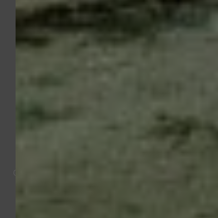
Modernisierung, Wartung oder
Reparatur – fragen Sie uns.
Ob lang geplanter Badumbau oder die dringende
Reparatur Ihrer Heizung – am besten rufen Sie uns
einfach an. Unter 0700 00724235 sind wir freundlich,
gewissenhaft und ehrlich für Sie da.
Gilt für beide Standorte:
Montag - Donnerstag:
7.30 Uhr - 17.00 Uhr
Freitag:
7.30 Uhr - 13.45 Uhr
Oder Sie nutzen unser Kontaktformular und wir melden
uns zeitnah bei Ihnen.
Kontakt