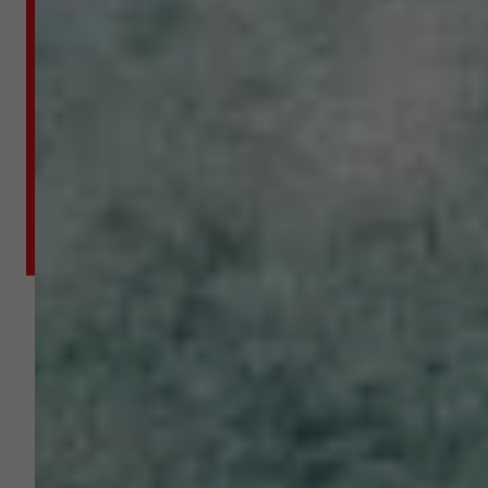
haben. Daher arbeiten wir Hand in
Hand mit renommierten Herstellern
und installieren nur hochwertige
Produkte.
Unser Ziel ist, dass Sie sich
wohlfühlen – und das in allen Phasen
unserer Zusammenarbeit.