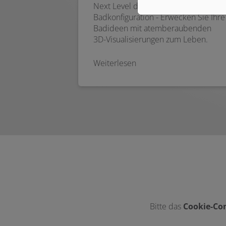
Next Level der digitalen
Badkonfiguration - Erwecken Sie Ihre
Badideen mit atemberaubenden
3D-Visualisierungen zum Leben.
Weiterlesen
Bitte das
Cookie-Con