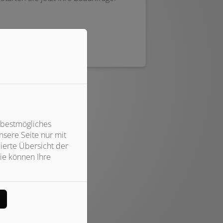
Weiterlesen
 bestmögliches
sere Seite nur mit
ierte Übersicht der
ie können Ihre
n