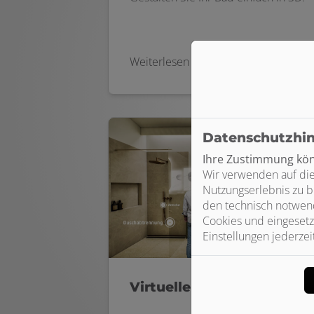
Weiterlesen
Datenschutzhi
Ihre Zustimmung könn
Wir verwenden auf die
Nutzungserlebnis zu b
den technisch notwend
Cookies und eingesetz
Einstellungen jederzei
Virtueller Showroom